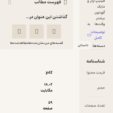
فهرست مطالب
گذاشتن این عنوان در...
قفسه‌های من
نشان‌شده‌ها
مطالعه‌شده‌ها
استان
شوالیه و قلعه ها
فیلیپ آردر
محمود مزینانی
pdf
انتشارات پیدایش
19.۰۲
5
مگابایت
(1)
71,640
238,800
٪
70
تومان
59
ت
صفحه