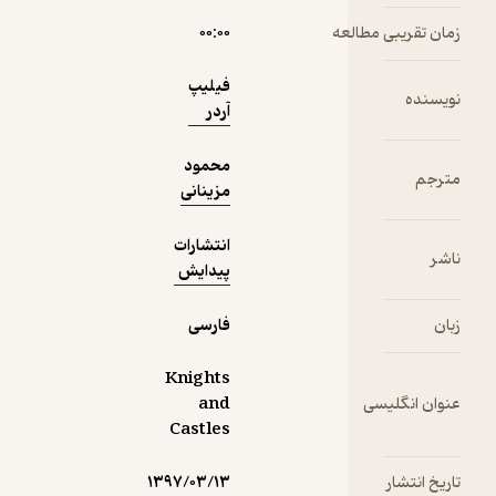
مطالعه
۰۰:۰۰
دریافت از
نمونه
فیدی‌پلاس!
فیلیپ
آردر
محمود
مزینانی
انتشارات
پیدایش
فارسی
Knights
سی
and
Castles
۱۳۹۷/۰۳/۱۳