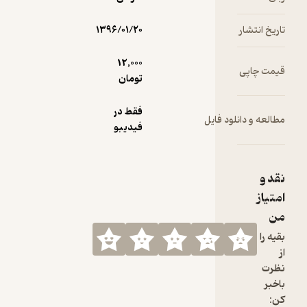
 انتشار
۱۳۹۶/۰۱/۲۰
12,000
 چاپی
تومان
فقط در
ه و دانلود فایل
فیدیبو
و
از
را