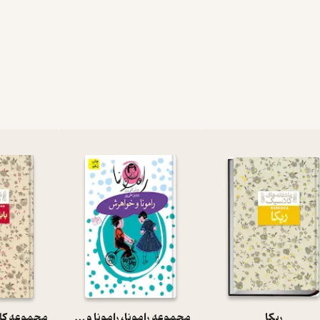
ربکا
مجموعه رامونا، رامونا و خواهرش جلد 1