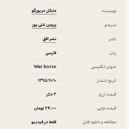
مایکل مرپورگو
نویسنده
پروین علی پور
مترجم
نشر افق
ناشر
زبان
فارسی
عنوان انگلیسی
War horse
تاریخ انتشار
۱۳۹۵/۱۱/۱۰
قیمت ارزی
3 دلار
قیمت چاپی
24,000 تومان
مطالعه و دانلود فایل
فقط در فیدیبو