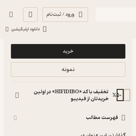
ورود / ثبت‌نام
دانلود اپلیکیشن
192,000
4.9
(16)
تومان
خرید
نمونه
تخفیف با کد «HIFIDIBO» در اولین
%
50
خریدتان از فیدیبو
فهرست مطالب
گذاشتن این عنوان در...