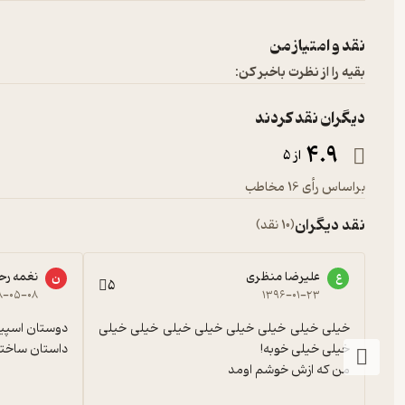
نقد و امتیاز من
بقیه را از نظرت باخبر کن:
دیگران نقد کردند
4.9
از 5
براساس رأی 16 مخاطب
نقد دیگران
(10 نقد)
علیرضا منظری
نغمه رح
ع
ن
5
۸-۰۵-۰۸
۱۳۹۶-۰۱-۲۳
خیلی خیلی خیلی خیلی خیلی خیلی خیلی خیلی 
داستان ساخت
من که ازش خوشم اومد