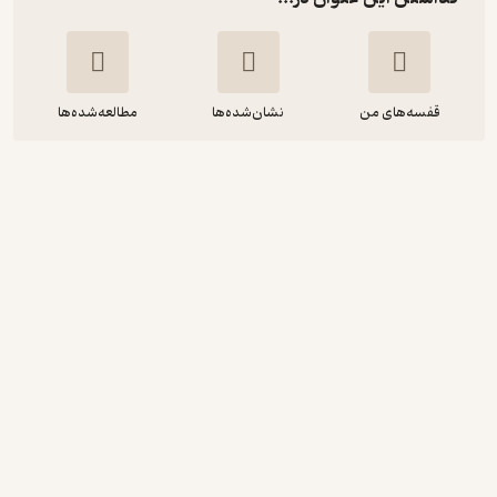
قفسه‌های من
نشان‌شده‌ها
مطالعه‌شده‌ها
اسب جنگی
مایکل مرپورگو
پروین علی پور
نشر افق
192,000
4.9
(16)
تومان
نمونه