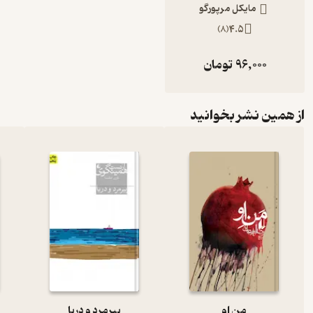
مایکل مرپورگو
)
8
(
4.5
96,000
تومان
از همین نشر بخوانید
منِ او
پیرمرد و دریا