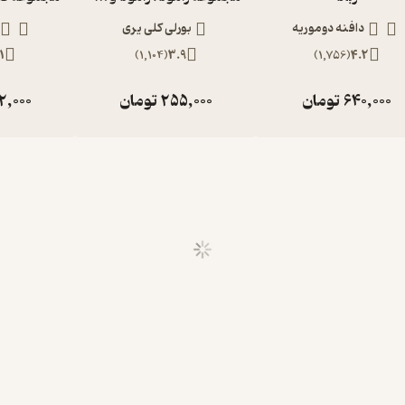
دافنه دوموریه
بورلی کلی یری
1
)
1,104
(
3.9
)
1,756
(
4.2
640,000
تومان
255,000
تومان
2,000