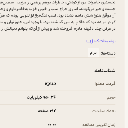
نخستین خاطرات من از کودکی، خاطراتِ درهم برهمی از مزرعه، اسطبل‌های
آن‌موقع هنوز شش ماهم نشده بود. اسبِ لنگ‌دراز لق‌لقویی بودم که هرگز 
در عرض چند دقیقه مادرم فروخته شد و پیش از آن‌که بتوانم دنبالش از 
به هر علتی، دشوارتر بود!
توضیحات کامل
درام
دسته‌ها:
شناسنامه
فرمت محتوا
epub
حجم
950.۳۶ کیلوبایت
تعداد صفحات
192 صفحه
زمان تقریبی مطالعه
۰۰:۰۰