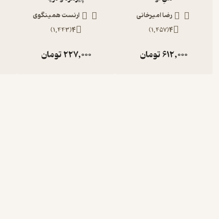
رضا امیرخانی
ارنست همینگوی
)
1,443
(
4
)
1,457
(
4
612,000
تومان
227,000
تومان