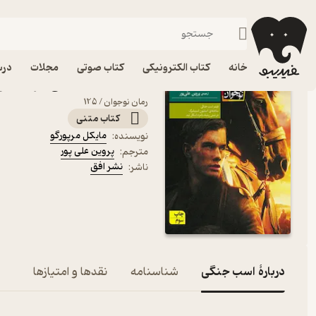
درام
فیدیبو
کتاب الکترونیکی
نوجوان
داستان و رمان
خانه
کتاب الکترونیکی
کتاب صوتی
مجلات
درس
کتاب اسب جنگی اثر مایکل 
رمان نوجوان / 125
کتاب متنی
مایکل مرپورگو
نویسنده
:
پروین علی پور
مترجم
:
نشر افق
ناشر
:
دربارۀ اسب جنگی
شناسنامه
نقدها و امتیازها