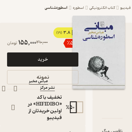
اسطوره‌شناسی
کتاب الکترونیکی
اسطوره
3.8
کتاب مبانی
(19)
155,000
310,000
٪
50
تومان
اسطوره‌شناسی
اثر عباس مخبر
خرید
نشر مرکز
کتاب متنی
نمونه
عباس مخبر
نویسنده
:
نشر مرکز
ناشر
:
تخفیف با کد
«HIFIDIBO» در
%
50
ارۀ مبانی اسطوره‌شناسی
شناسنامه
نقدها و امتیازها
اولین خریدتان از
فیدیبو
وس مرگ