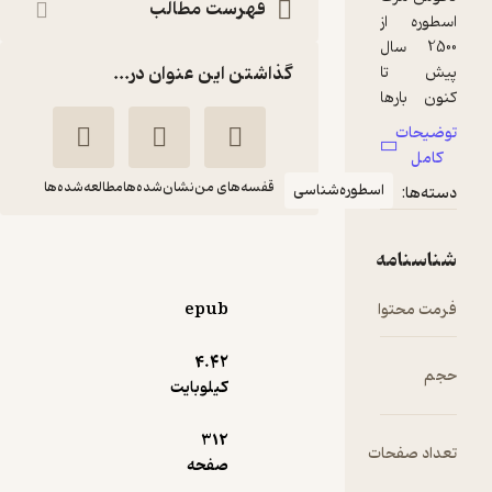
فهرست مطالب
وره از
2500 سال
گذاشتن این عنوان در...
ش تا
ن بارها
 صدا
ضیحات
مده
امل
، اما هر
قفسه‌های من
نشان‌شده‌ها
مطالعه‌شده‌ها
اسطوره‌شناسی
ه‌ها:
 اسطوره با
ویی تازه
ر هیئتی
مبانی اسطوره‌شناسی
اسنامه
ر
عباس مخبر
رآورده و
ت محتوا
epub
ی خود را
نشر مرکز
مرار
4.۴۲
م
شیده
کیلوبایت
3.8
؛ چرا؟
(19)
قدان
155,000
310,000
٪
50
تومان
312
طوره و
اد صفحات
صفحه
انی که