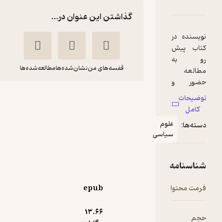
ن و مشارکت سیاسی
امه
دها و امتیازها
گذاشتن این عنوان در...
قفسه‌های من
نشان‌شده‌ها
مطالعه‌شده‌ها
زنان و مشارکت
سیاسی
سیمین حاجی پور
لوم
ساردویی
یاسی
ذهن‌آویز
98,000
منتظر امتیاز
تومان
epub
13.۶۶