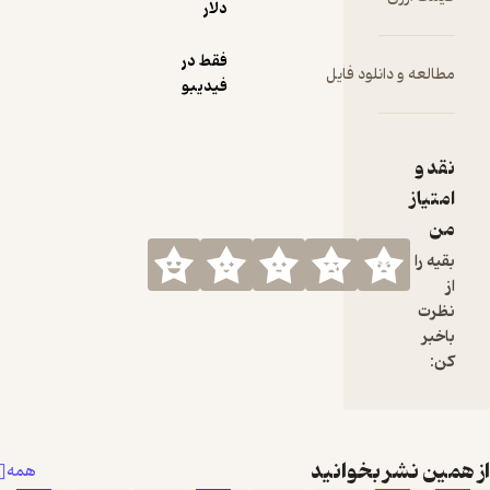
دلار
فقط در
ود فایل
فیدیبو
خوانید
همه