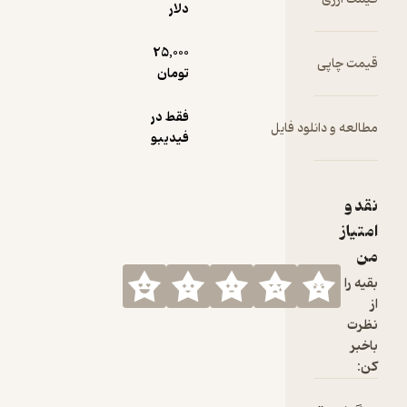
دلار
25,000
تومان
فقط در
ود فایل
فیدیبو