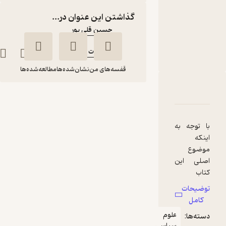
متنی
گذاشتن این عنوان در...
نویسنده
:
حسین قلی پور
ناشر
:
انتشارات سروش
قفسه‌های من
نشان‌شده‌ها
مطالعه‌شده‌ها
دربارۀ حکمرانی علم
شناسنامه
نقدها و امتیازها
حکمرانی علم
حسین قلی پور
با توجه به
انتشارات سروش
اینکه
موضوع
اصلی این
97,000
منتظر امتیاز
تومان
کتاب
حکمرانی
توضیحات
علم است،
کامل
نمی‌توانیم
علوم
دسته‌ها:
نسبت به
سیاسی