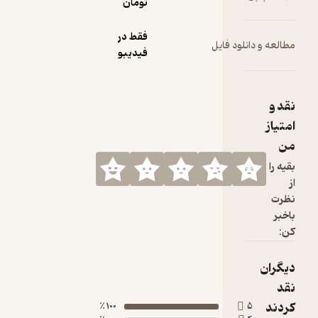
تومان
فقط در
ود فایل
فیدیبو
100 ٪