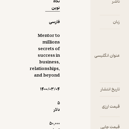
نگاه
نوین
فارسی
Mentor to
millions
secrets of
سی
success in
business,
relationships,
and beyond
۱۴۰۰/۰۳/۰۴
5
دلار
50,000