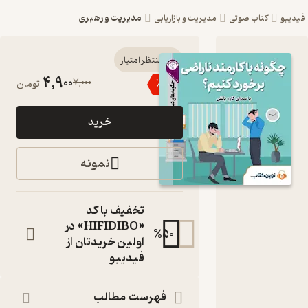
مدیریت و رهبری
کتاب صوتی
مدیریت و بازاریابی
کتاب صوتی
منتظر امتیاز
4,900
7,000
٪
30
تومان
چگونه با
کارمند
خرید
ناراضی
برخورد
نمونه
کنیم؟ اثر
حمیدرضا
تخفیف با کد
عرفانی فر
«HIFIDIBO» در
%
50
اولین خریدتان از
کتاب
فیدیبو
صوتی
نویسنده
:
حمیدرضا عرفانی فر
فهرست مطالب