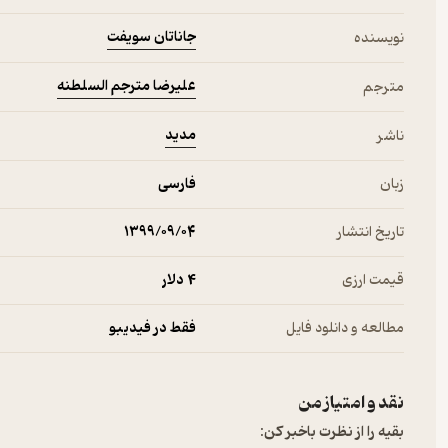
جاناتان سویفت
نویسنده
گفتنی است که نام کتاب در چاپ سنگی عبارت است از: تفصیل مسافرت کُ
علیرضا مترجم السلطنه
مترجم
این مترجم فاضل افزون بر این، کتاب‌های دیگری هم ترجمه یا تألیف کرده
شاه سلمان صفویِ تألیف شاردن اشاره کرد. نام مترجم در برخی از کتاب‌ها
مدید
ناشر
اما در این کتاب، علاوه بر اعمال رسم‌الخط جدید، معانی برخی لغات نامأ
زبان
فارسی
تاریخ انتشار
۱۳۹۹/۰۹/۰۴
هاشم بناء‌پور
قیمت ارزی
4 دلار
مطالعه و دانلود فایل
فقط در فیدیبو
نقد و امتیاز من
بقیه را از نظرت باخبر کن: