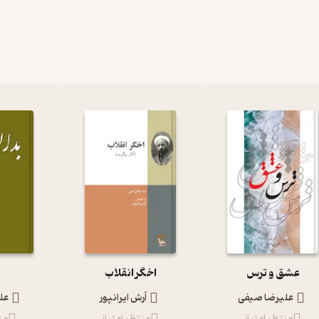
عشق و ترس
اخگر انقلاب
علیرضا صیفی
آرش ایرانپور
عل
منتظر امتیاز
منتظر امتیاز
من