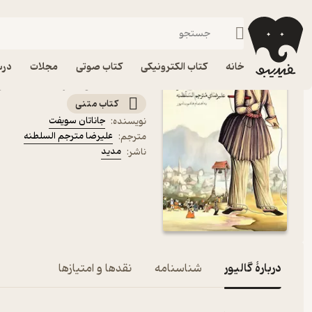
داستان کوتا
فیدیبو
کتاب الکترونیکی
داستان و رمان
داستان و رمان خارجی
خانه
کتاب الکترونیکی
کتاب صوتی
مجلات
درس
کتاب گالیور اثر جاناتان س
کتاب متنی
جاناتان سویفت
نویسنده
:
علیرضا مترجم السلطنه
مترجم
:
مدید
ناشر
:
دربارۀ گالیور
شناسنامه
نقدها و امتیازها