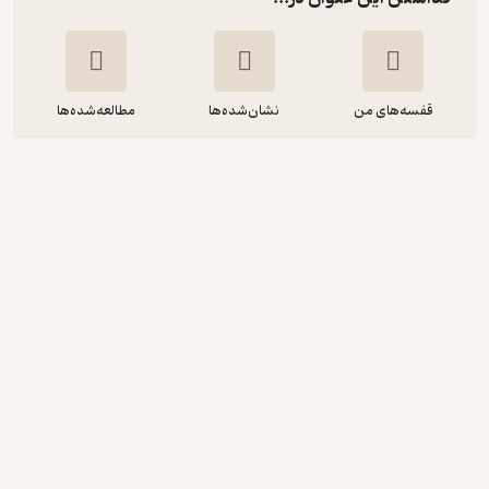
قفسه‌های من
نشان‌شده‌ها
مطالعه‌شده‌ها
گالیور
جاناتان سویفت
علیرضا مترجم السلطنه
مدید
20,000
منتظر امتیاز
تومان
نمونه