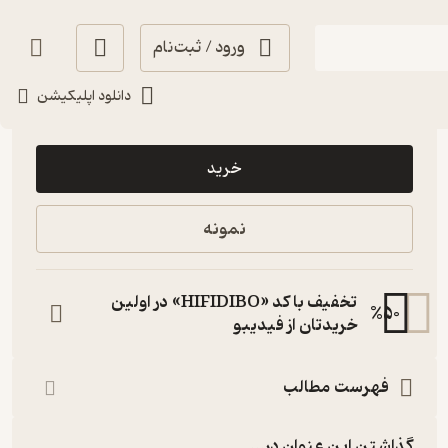
ورود / ثبت‌نام
دانلود اپلیکیشن
20,000
منتظر امتیاز
تومان
خرید
نمونه
تخفیف با کد «HIFIDIBO» در اولین
%
50
خریدتان از فیدیبو
فهرست مطالب
گذاشتن این عنوان در...