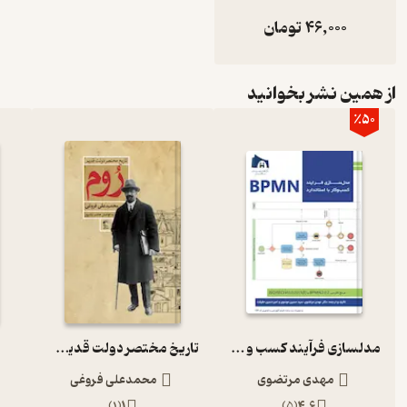
46,000
تومان
از همین نشر بخوانید
٪50
مدلسازی فرآیند کسب و کار با استاندارد BPMN
تاریخ مختصر دولت قدیم روم
مهدی مرتضوی
محمدعلی فروغی
)
1
(
1
)
5
(
4.6