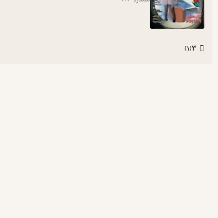
3
)
1
(