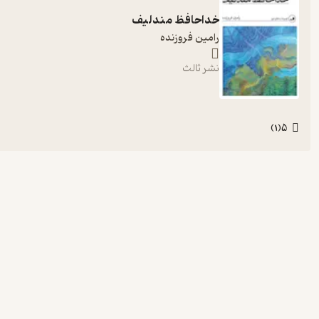
خداحافظ مندلیف
رامین فروزنده
نشر ثالث
5
)
1
(