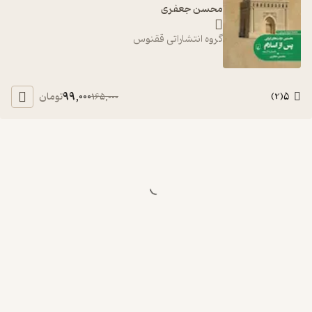
محسن جعفری
گروه انتشاراتی ققنوس
99,000
5
تومان
165,000
)
2
(