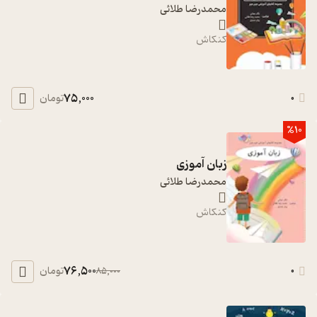
محمدرضا طلائی
کنکاش
75,000
0
تومان
%10
زبان آموزی
محمدرضا طلائی
کنکاش
76,500
0
تومان
85,000