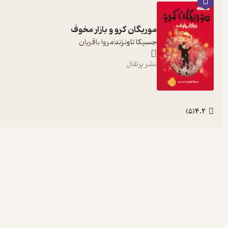
موریگان کرو و بازار مخوف
جسیکا تاونزند
مروا باقریان
نشر پرتقال
4.2
)
5
(