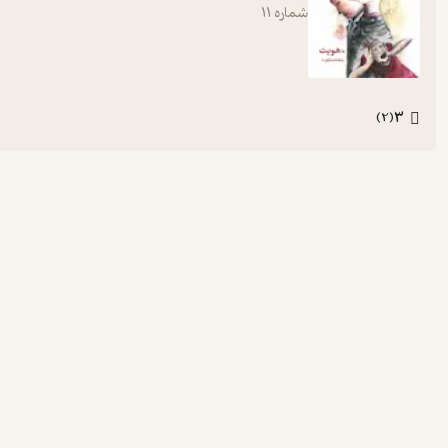
شماره
11
3
)
2
(