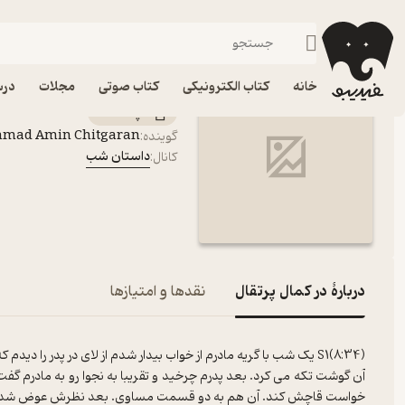
در کمال پرتقال
فیدیبو
پادکست‌ها
داستان شب
اپیزود در کمال پرتقال 
خانه
کتاب الکترونیکی
کتاب صوتی
مجلات
درس
پادکست‌
mmad Amin Chitgaran
گوینده
:
داستان شب
کانال
:
دربارۀ در کمال پرتقال
نقدها و امتیازها
S1(8:34) یک شب با گریه مادرم از خواب بیدار شدم از لای در پدر را 
آن گوشت تکه می کرد. بعد پدرم چرخید و تقریبا به نجوا رو به مادرم گفت 