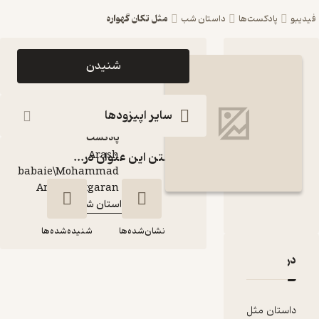
مثل تکان گهواره
ست‌ها
داستان شب
اپیزود مثل تکان
شنیدن
گهواره پادکست
داستان شب
سایر اپیزودها
پادکست‌
Arash
گذاشتن این عنوان در...
babaie\Mohammad
گوینده
:
Amin Chitgaran
داستان شب
کانال
:
نشان‌شده‌ها
شنیده‌شده‌ها
مثل تکان گهواره
قدها و امتیازها
مثل تکان گهواره
مثل