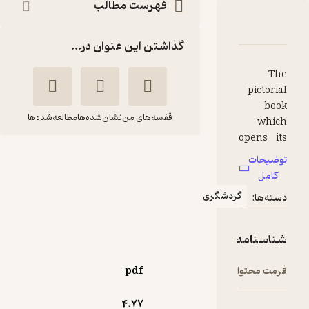
فهرست مطالب
دربارۀ ایران آب،باد،خاک
شناسنامه
نقدها و امتیازها
گذاشتن این عنوان در...
The
pictorial
book
قفسه‌های من
نشان‌شده‌ها
مطالعه‌شده‌ها
which
opens its
leaves to
ایران آب،باد،خاک
توضیحات
you is the
کامل
حسن نظامیان
fruit of
گردشگری
دسته‌ها:
observati
نشر پونه
ons,
feelings
شناسنامه
and
2
(1)
perceptio
فرمت محتوا
pdf
18,000
20,000
٪
10
تومان
n of its
author on
4.۷۷