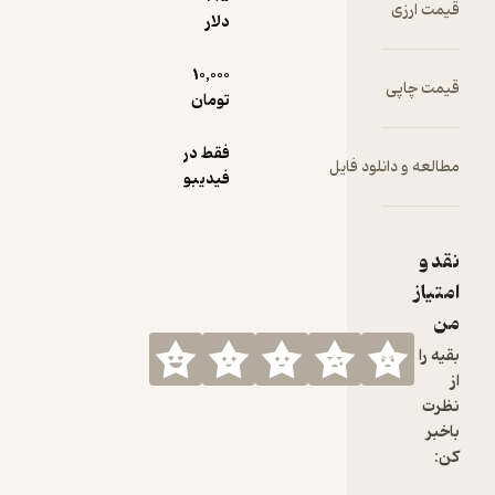
قیمت ارزی
دلار
10,000
قیمت چاپی
تومان
فقط در
مطالعه و دانلود فایل
فیدیبو
نقد و
امتیاز
من
بقیه را
از
نظرت
باخبر
کن: