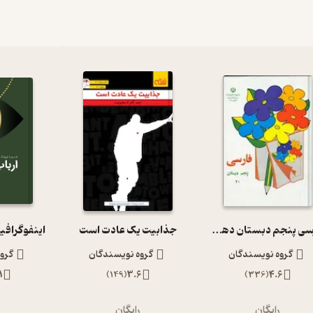
فارسی پنجم دبستان دهه 60
جذابیت یک عادت است
اینفوگرافی
گروه نویسندگان
گروه نویسندگان
گرو
1
)
149
(
3.6
)
336
(
4.6
رایگان
رایگان
ر