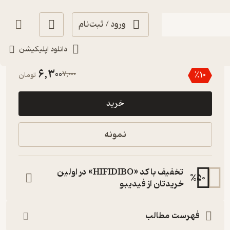
ورود / ثبت‌نام
دانلود اپلیکیشن
منتظر امتیاز
6,300
7,000
٪
10
تومان
خرید
نمونه
تخفیف با کد «HIFIDIBO» در اولین
%
50
خریدتان از فیدیبو
فهرست مطالب