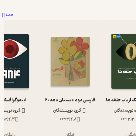
همه
ک ارباب حلقه ها
فارسی دوم دبستان دهه 60
اینفوگرافیک 1984
ه نویسندگان
گروه نویسندگان
گروه نویسند
)
117
(
4.3
)
273
(
4.8
)
243
(
3.
ایگان
رایگان
رایگان