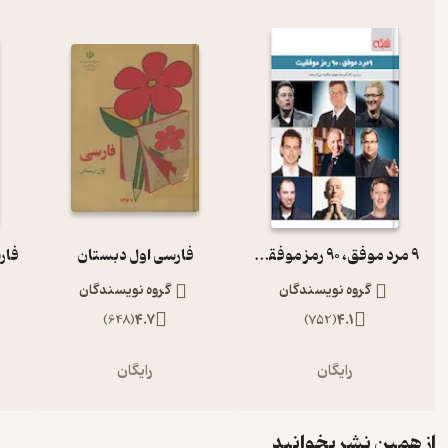
9 مرد موفق، 90 رمز موفقیت
فارسی اول دبستان
گروه نویسندگان
گروه نویسندگان
)
648
(
4.7
)
752
(
4.1
رایگان
رایگان
از همین نشر بخوانید