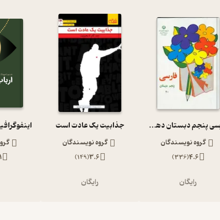
فارسی پنجم دبستان دهه 60
جذابیت یک عادت است
اینفوگرافی
گروه نویسندگان
گروه نویسندگان
گرو
1
)
149
(
3.6
)
336
(
4.6
رایگان
رایگان
ر