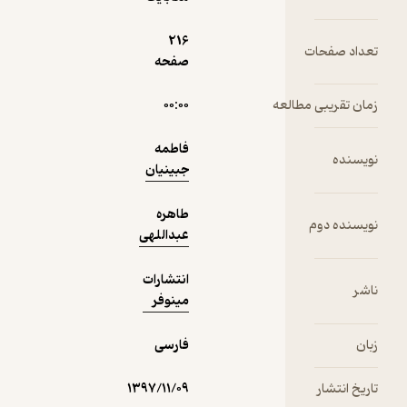
216
ت
صفحه
دریافت از
نمونه
فیدی‌پلاس!
مطالعه
۰۰:۰۰
فاطمه
جبینیان
طاهره
عبداللهی
انتشارات
مینوفر
فارسی
۱۳۹۷/۱۱/۰۹