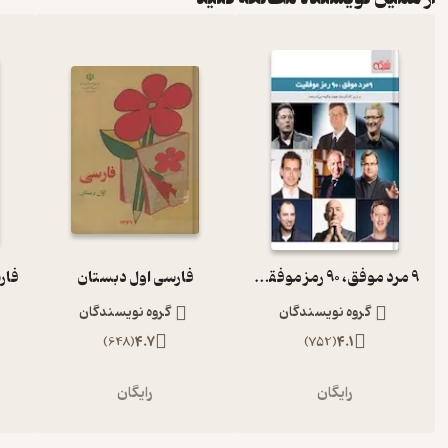
9 مرد موفق، 90 رمز موفقیت
فارسی اول دبستان
گروه نویسندگان
گروه نویسندگان
)
648
(
4.7
)
752
(
4.1
رایگان
رایگان