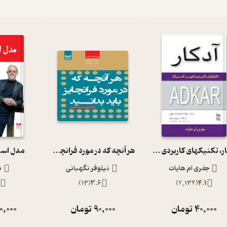
آدکار، تکنیکهای کاربردی تغییر در کسب وکار
هر آنچه که در مورد فرانچایز باید بدانید
مدل اسپ
جفری ام هایات
نیلوفر نگهبانی
ن
8
)
13
(
3.6
)
2,134
(
4.1
40,000
تومان
90,000
تومان
0,000