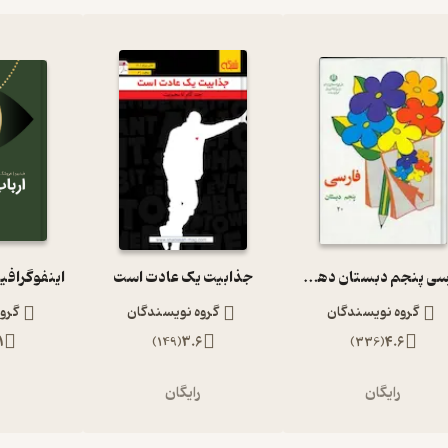
فارسی پنجم دبستان دهه 60
جذابیت یک عادت است
اینفوگرافی
گروه نویسندگان
گروه نویسندگان
گرو
1
)
149
(
3.6
)
336
(
4.6
رایگان
رایگان
ر