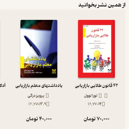
از همین نشر بخوانید
42 قانون طلایی بازاریابی
یادداشتهای معلم بازاریابی
لورا لوول
پرویز درگی
)
2,718
(
3.9
)
6,770
(
4
70,000
تومان
40,000
تومان