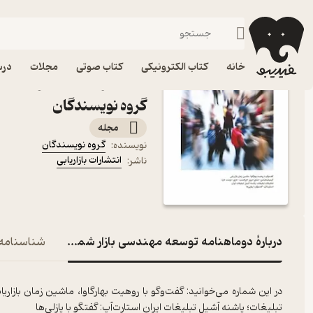
کسب‌وکار
فیدیبو
مجله و نشریه
خانه
کتاب الکترونیکی
کتاب صوتی
مجلات
درس
گروه نویسندگان
مجله
گروه نویسندگان
نویسنده
:
انتشارات بازاریابی
ناشر
:
دربارۀ دوماهنامه توسعه مهندسی بازار شماره 59
شناسنامه
در این شماره می‌خوانید: گفت‌و‌گو با روهیت بهارگاوا، ماشین زمان بازا
تبلیغات؛ پاشنه آشیل تبلیغات ایران استارت‌آپ: گفتگو با پازلی‌‌ها