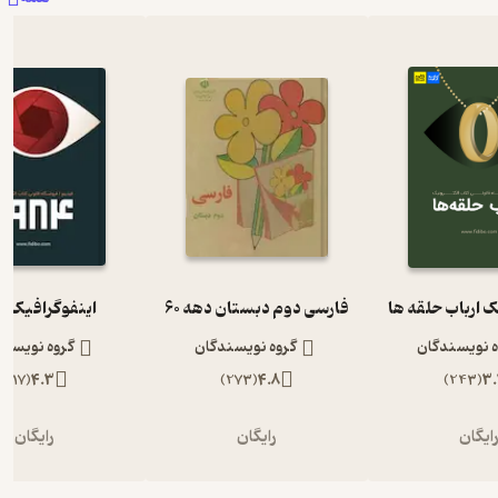
ک ارباب حلقه ها
فارسی دوم دبستان دهه 60
اینفوگرافیک 1984
ه نویسندگان
گروه نویسندگان
گروه نویسند
)
117
(
4.3
)
273
(
4.8
)
243
(
3.
ایگان
رایگان
رایگان