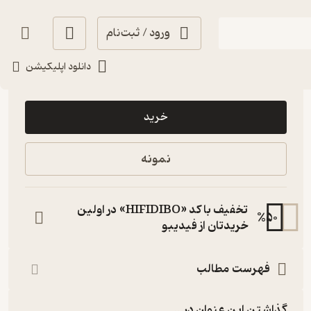
ورود / ثبت‌نام
دانلود اپلیکیشن
40,000
3
(1)
تومان
خرید
نمونه
تخفیف با کد «HIFIDIBO» در اولین
%
50
خریدتان از فیدیبو
فهرست مطالب
گذاشتن این عنوان در...