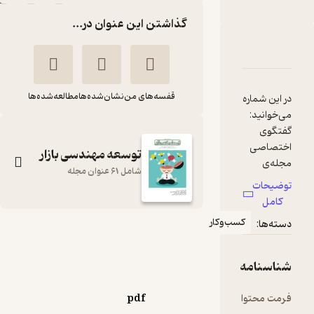
گذاشتن این عنوان در...
دربارۀ دوماهنامه توسعه مهندسی بازار شماره 25
شناسنامه
نقدها و امتیازها
قفسه‌های من
نشان‌شده‌ها
مطالعه‌شده‌ها
در این شماره
می‌خوانید:
گفتگوی
اختصاصی
توسعه مهندسی بازار
مجله‌ی
شامل 61 عنوان مجله
توسعه
توضیحات
مهندسی
کامل
بازار با دیوید
کسب‌وکار
دسته‌ها:
آکروآل ریس
دوماهنامه توسعه
میزگرد
مهندسی بازار شماره
بازاریابی
شناسنامه
25
صنعتی در
گروه نویسندگان
ایران نقد
فرمت محتوا
pdf
فیلیپ کاتلر