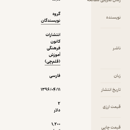
۰۰:۰۰
1,000
5
(1)
تومان
گروه
نویسندگان
انتشارات
دریافت از
کانون
نمونه
فیدی‌پلاس!
فرهنگی
آموزش
(قلم‌چی)
فارسی
۱۳۹۶/۰۴/۱۱
2
دلار
1,200