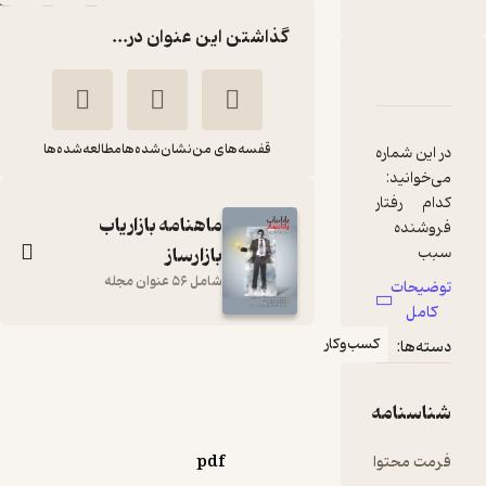
گذاشتن این عنوان در...
دربارۀ ماهنامه بازاریاب بازارساز شماره 27
شناسنامه
نقدها و امتیازها
قفسه‌های من
نشان‌شده‌ها
مطالعه‌شده‌ها
در این شماره
می‌خوانید:
کدام رفتار
ماهنامه بازاریاب
فروشنده
بازارساز
سبب
رنجش
شامل 56 عنوان مجله
توضیحات
مشتری
کامل
می‌شود؟
کسب‌وکار
دسته‌ها:
رئال مادرید
ماهنامه بازاریاب
فروشنده
بازارساز شماره 27
بهتری است
شناسنامه
گروه نویسندگان
یا بارسلونا؟
فروشنده
فرمت محتوا
pdf
انتشارات بازاریابی
بعدی را چه