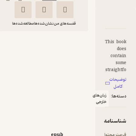
دربارۀ Dracula's Guest
شناسنامه
نقدها و امتیازها
قفسه‌های من
نشان‌شده‌ها
مطالعه‌شده‌ها
Dracula's
This book
Guest
does
contain
Bram Stoker
some
FIDIBO
straightfo
rward
توضیحات
tales of
کامل
رایگان
منتظر امتیاز
fair
زبان‌های
دسته‌ها:
maidens
خارجی
despoiled,
which
play to
شناسنامه
the
vamperoti
فرمت محتوا
epub