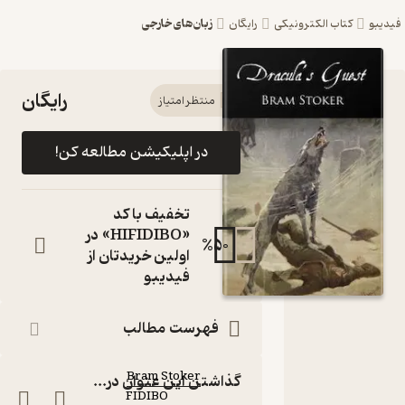
زبان‌های خارجی
یبو
کتاب الکترونیکی
رایگان
رایگان
کتاب
منتظر امتیاز
Dracula's
در اپلیکیشن مطالعه کن!
Guest اثر
Bram
تخفیف با کد
Stoker
«HIFIDIBO» در
%
50
اولین خریدتان از
نشر
فیدیبو
FIDIBO
کتاب
فهرست مطالب
متنی
نویسنده
:
Bram Stoker
گذاشتن این عنوان در...
FIDIBO
ناشر
: