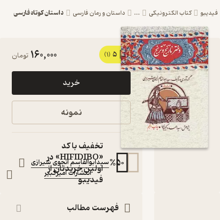
داستان کوتاه فارسی
 الکترونیکی
...
داستان و رمان فارسی
160,000
5
کتاب دختر نارنج و
(1)
تومان
ترنج اثر
خرید
سیدابوالقاسم
انجوی شیرازی نشر
نمونه
انتشارات امیرکبیر
کتاب متنی
تخفیف با کد
نویسنده
:
«HIFIDIBO» در
%
50
سیدابوالقاسم انجوی شیرازی
اولین خریدتان از
انتشارات امیرکبیر
ناشر
:
فیدیبو
فهرست مطالب
ختر نارنج و ترنج
اسنامه
نقدها و امتیازها