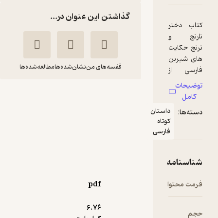
گذاشتن این عنوان در...
تر
 و
یت‌
ین
قفسه‌های من
نشان‌شده‌ها
مطالعه‌شده‌ها
از
‌ها
ان
دختر نارنج و ترنج
سیدابوالقاسم انجوی
داستان
ه
شیرازی
کوتاه
فارسی
قاس
انتشارات امیرکبیر
وی
مه
160,000
5
(1)
تومان
ت.
توا
pdf
6.۷۶
ده