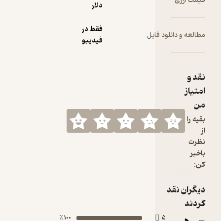
دلار
فقط در
 فایل
فیدیبو
100 ٪