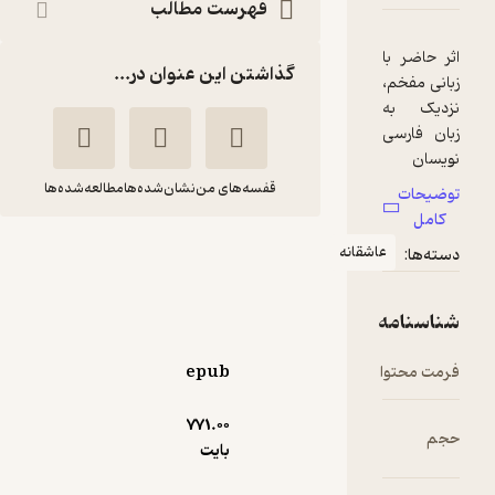
فهرست مطالب
گذاشتن این عنوان در...
قفسه‌های من
نشان‌شده‌ها
مطالعه‌شده‌ها
غزال، آهوی باغ
قانه
زعفرانیه
شرویندخت ایازی
انتشارات روشنگران و
epub
مطالعات زنان
771.۰۰
حال‌خوب‌کن ✨
(
1
)
5
(1)
بایت
60,000
تومان