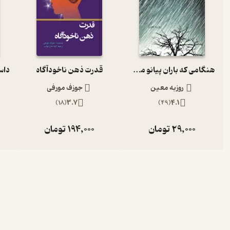
هنگامی که باران پیانو می نوازد
قدرت ذهن ناخودآگاه
روزبه معین
جوزف مورفی
)
18
(
3.7
)
49
(
4.1
29,000
تومان
194,000
تومان