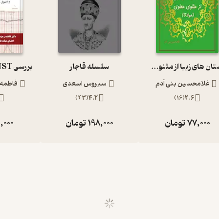
داستان های زیبا از مثنوی معنوی
سلسله قاجار
غلامحسین بنی آدم
سیروس اسعدی
فاطمه 
)
43
(
4.2
)
16
(
2.6
77,000
تومان
198,000
تومان
,000