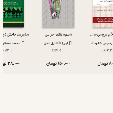
بررسی NST و بررسی سلامت جنین
شیوه های اجرایی
رحیمی شعرباف
ایرج افشاری اصل
محمد مسعود 
)
1
(
3
)
6
(
4.5
)
6
(
3.3
80
تومان
150,000
تومان
38,000
توما