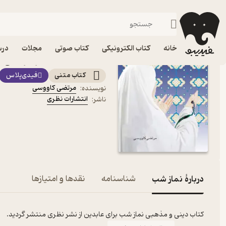
رساله، احکام و تفسیر
فیدیبو
کتاب الکترونیکی
دین و مذهب
خانه
کتاب الکترونیکی
کتاب صوتی
مجلات
درس
کتاب نماز شب اثر مرتضی 
کتاب متنی
فیدی‌پلاس
مرتضی کاووسی
نویسنده
:
انتشارات نظری
ناشر
:
دربارۀ نماز شب
شناسنامه
نقدها و امتیازها
کتاب دینی و مذهبی نماز شب برای عابدین از نشر نظری منتشر گردید.