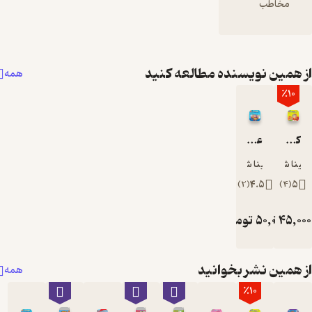
نده مطالعه کنید
همه
زاد
ان
خوانید
همه