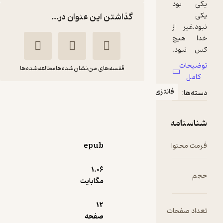
گذاشتن این عنوان در...
قفسه‌های من
نشان‌شده‌ها
مطالعه‌شده‌ها
انتزی
علی بابا و چهل دزد
بیژن نامجو
برف
epub
35,000
1.۰۶
2.5
(2)
تومان
مگابایت
12
ت
صفحه
دریافت از