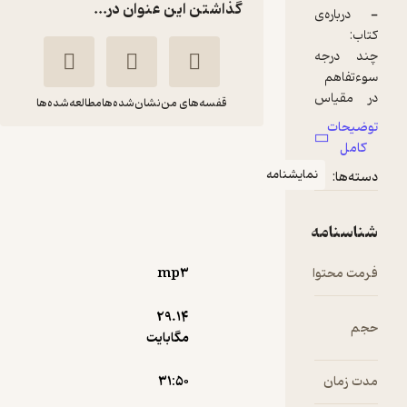
گذاشتن این عنوان در...
ره‌ی
رجه
هم
یاس
قفسه‌های من
نشان‌شده‌ها
مطالعه‌شده‌ها
وایت
ت
چند درجه سوتفاهم
نمایشنامه
در مقیاس اتللو
:
ر
محسن
محسن
زیگر
رهنما
رهنما
 به
امه
توسعه محتوای لحن دیگر
،
حتوا
mp۳
ا و
119,000
2
29.۱۴
(1)
تومان
 نقش
مگابایت
ست،
ان
۳۱:۵۰
لی