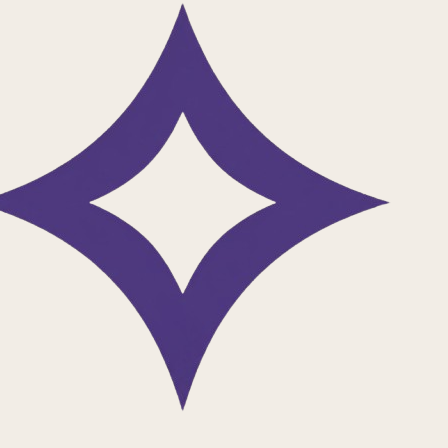
دانلود اپلیکیشن
بلاگ فیدیبو
کتاب
راهنمای خواندن کتاب
بهترین کتاب‌های آلبر کامو؛ اسطوره‌ای در ادبیات
یاسر هویدی
۳۰ شهریور ۱۴۰۳
۱۴:۵۴ تایم مطالعه
yaser_ho0@yahoo.com