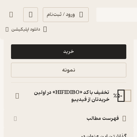
ورود / ثبت‌نام
دانلود اپلیکیشن
37,500
3.5
(4)
تومان
خرید
نمونه
تخفیف با کد «HIFIDIBO» در اولین
%
50
خریدتان از فیدیبو
فهرست مطالب
گذاشتن این عنوان در...