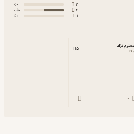
0 ٪
3
50 ٪
2
0 ٪
1
ترم نژاد
5
۱۴
0