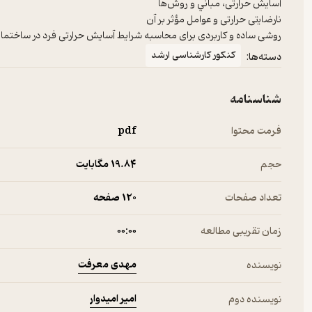
روشی ﺳﺎده و ﻛﺎرﺑﺮدی ﺑﺮای ﻣﺤﺎﺳﺒﻪ ﺷﺮاﻳﻂ آﺳﺎﻳﺶ ﺣﺮارتی ﻓﺮد در ﺳﺎﺧﺘﻤﺎ
کنکور کارشناسی ارشد
دسته‌ها:
شناسنامه
فرمت محتوا
pdf
حجم
19.۸۴ مگابایت
تعداد صفحات
120 صفحه
زمان تقریبی مطالعه
۰۰:۰۰
مهدی معرفت
نویسنده
امیر امیدوار
نویسنده دوم