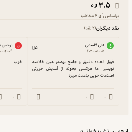
3.5
از 5
براساس رأی 4 مخاطب
نقد دیگران
(2 نقد)
علی قاسمی
نرجس مح
ع
ن
5
۰۰-۱۲-۰۴
۱۴۰۳-۰۵-۰۵
فوق العاده دقیق و جامع بود.در عین خلاصه 
خوب
نویسی اما هرکسی بخونه از آسایش حرارتی 
اطلاعات خوبی بدست میاره.
0
0
0
از همین نشر بخوانید