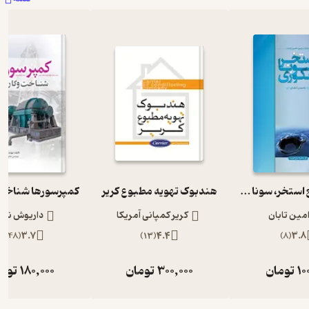
مرجع جامع استخر، سونا و جکوزی
هندبوک تهویه مطبوع کریر
امین تابان
کریر کمپانی آمریکا
داریوش نسا
)
248
(
3.7
)
13
(
4.4
)
8
(
3.8
10
تومان
300,000
تومان
180,000
توم