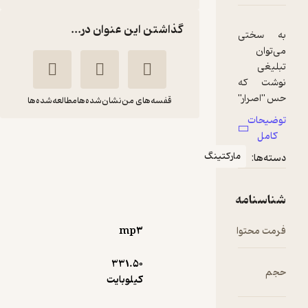
گذاشتن این عنوان در...
قفسه‌های من
نشان‌شده‌ها
مطالعه‌شده‌ها
چگونه متن تبلیغاتی
پر فروش بنویسیم
تینگ
ری ادواردز
سهراب صفا
زمان تغییر
mp۳
آموزنده 🦉
(
1
)
5
(1)
331.۵۰
80,000
تومان
کیلوبایت