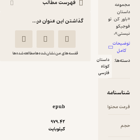
فهرست مطالب
گذاشتن این عنوان در...
قفسه‌های من
نشان‌شده‌ها
مطالعه‌شده‌ها
استان
تاه
باورکن تو فوجیکو
ارسی
نیستی
نعیمه بخشی
انتشارات روزنه
epub
3
(1)
979.۴۲
110,000
کیلوبایت
137,500
٪
20
تومان