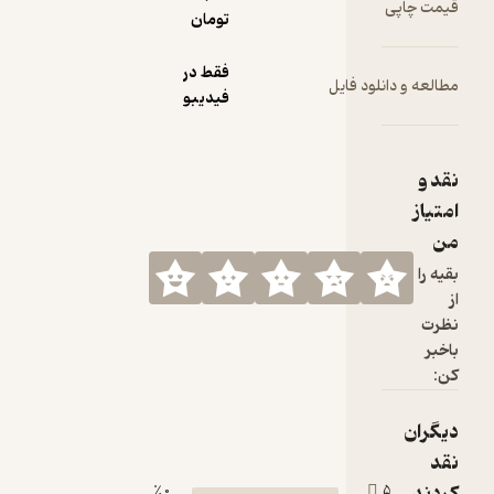
تومان
فقط در
ود فایل
فیدیبو
0 ٪