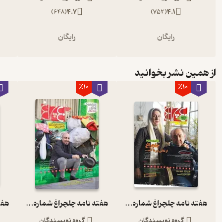
)
648
(
4.7
)
752
(
4.1
رایگان
رایگان
از همین نشر بخوانید
٪10
٪10
هفته نامه چلچراغ شماره 700
هفته نامه چلچراغ شماره 730
گروه نویسندگان
گروه نویسندگان