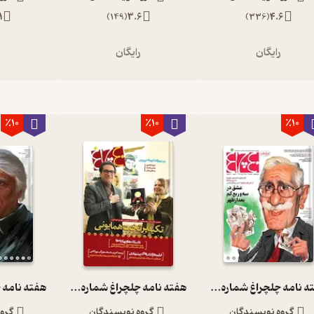
1
)
149
(
3.6
)
336
(
4.6
رایگان
رایگان
ر
٪10
٪10
٪10
هفته نامه چلچراغ شماره 776
هفته نامه چلچراغ شماره 754
گروه نویسندگان
گروه نویسندگان
گرو