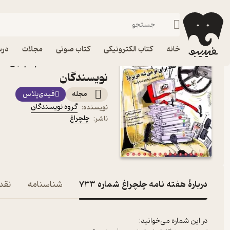
هنر
فیدیبو
مجله و نشریه
خانه
کتاب الکترونیکی
کتاب صوتی
مجلات
درس
نویسندگان
مجله
فیدی‌پلاس
گروه نویسندگان
نویسنده
:
چلچراغ
ناشر
:
دربارۀ هفته نامه چلچراغ شماره 733
شناسنامه
نقده