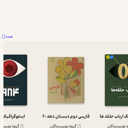
همه
ک ارباب حلقه ها
فارسی دوم دبستان دهه 60
اینفوگرافیک 1984
ه نویسندگان
گروه نویسندگان
گروه نویسند