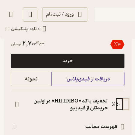
ورود / ثبت‌نام
دانلود اپلیکیشن
5
(1)
2,700
3,000
٪
10
تومان
خرید
دریافت از فیدی‌پلاس!
نمونه
تخفیف با کد «HIFIDIBO» در اولین
%
50
خریدتان از فیدیبو
فهرست مطالب