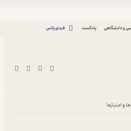
ی و دانشگاهی
پادکست
فیدی‌پلاس
کتاب هفته نامه چلچراغ شماره 733 اثر گروه
ا و امتیازها