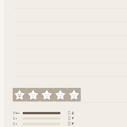
100 ٪
5
0 ٪
4
0 ٪
3