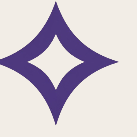
دانلود اپلیکیشن
بلاگ فیدیبو
عمومی
زیباترین کتابخانه‌های جهان {مکان هایی که الهام‌بخش هستند}