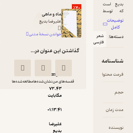
٪40
ماه و ماهی
علیرضا بدیع
خواندن نسخۀ متنی
ی
گذاشتن این عنوان در...
mp۳
قفسه‌های من
نشان‌شده‌ها
مطالعه‌شده‌ها
73.۴۳
مگابایت
ماه و ماهی
علیرضا
علیرضا
۰۱:۱۳:۴۱
بدیع
بدیع
علیرضا
قناری
بدیع