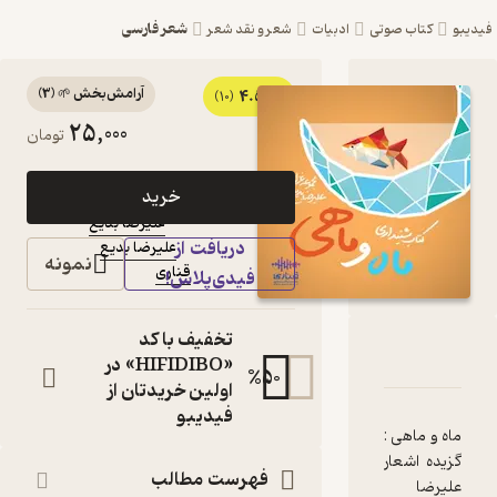
شعر فارسی
ادبیات
شعر و نقد شعر
آرامش‌بخش 🌱
(
3
)
4.5
کتاب صوتی ماه و
(10)
25,000
تومان
ماهی اثر علیرضا بدیع
کتاب
فیدی‌پلاس
خرید
صوتی
علیرضا بدیع
نویسنده
:
دریافت از
علیرضا بدیع
گوینده
:
نمونه
قناری
ناشر
:
فیدی‌پلاس!
تخفیف با کد
ماهی
ه
ا و امتیازها
«HIFIDIBO» در
%
50
اولین خریدتان از
فیدیبو
فهرست مطالب