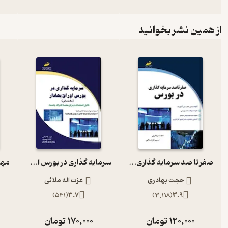
از همین نشر بخوانید
صفر تا صد سرمایه گذاری در بورس
سرمایه گذاری در بورس اوراق بهادار
حجت بهادری
عزت اله ملائی
)
541
(
3.7
)
3,118
(
3.9
120,000
تومان
170,000
تومان