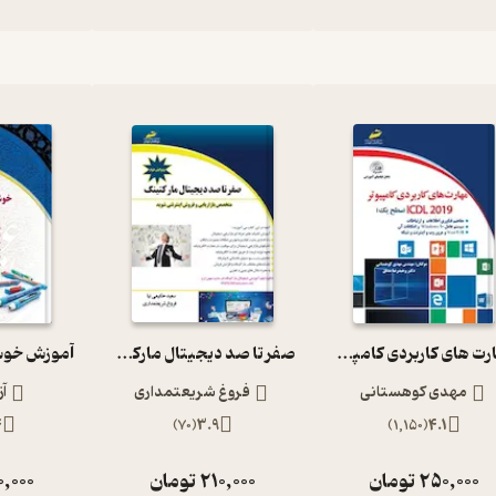
مهارت های کاربردی کامپیوتر2019 ICDL سطح یک
صفر تا صد دیجیتال مارکتینگ
مهدی کوهستانی
فروغ شریعتمداری
آز
4
)
70
(
3.9
)
1,150
(
4.1
250,000
تومان
210,000
تومان
0,000