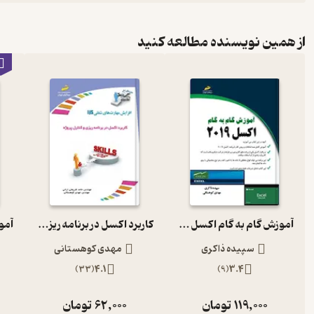
از همین نویسنده مطالعه کنید
آموزش گام به گام اکسل 2019
کاربرد اکسل در برنامه ریزی و کنترل پروژه
سپیده ذاکری
مهدی کوهستانی
)
33
(
4.1
)
9
(
3.4
119,000
تومان
62,000
تومان