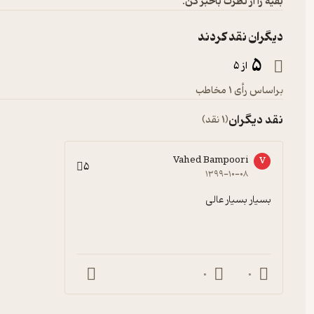
بقیه را از نظرت باخبر کن:
دیگران نقد کردند
5
از 5
براساس رأی 1 مخاطب
نقد دیگران
(1 نقد)
Vahed Bampoori
V
5
۱۳۹۹-۱۰-۰۸
بسیار بسیار عالی
0
0