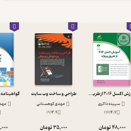
آموزش اکسل 2016 از طریق پروژه
طراحی و ساخت وب سایت
سپیده ذاکری
مهدی کوهستانی
مهد
)
9
(
3.9
)
17
(
4.7
48,000
تومان
35,000
تومان
,000