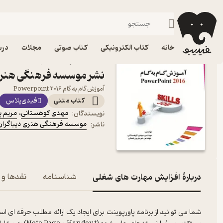
کامپیوتر
فیدیبو
کتاب الکترونیکی
خانه
کتاب الکترونیکی
کتاب صوتی
مجلات
درس
کتاب افزایش مهارت های 
نشر موسسه فرهنگی هنری 
آموزش گام به گام Powerpoint 2016
کتاب متنی
فیدی‌پلاس
مهدی کوهستانی
،
مریم پ
نویسندگان
:
موسسه فرهنگی هنری دیباگران 
ناشر
:
دربارۀ افزایش مهارت های شغلی
شناسنامه
نقدها و ا
شما می توانید از برنامه پاورپوینت برای ایجاد یک ارائه مطلب حرفه ای اس