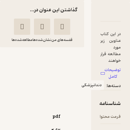
گذاشتن این عنوان در...
والات ارتقاء دندانپزشکی DPQ دندانپزشکی ترمیمی
امه
دها و امتیازها
قفسه‌های من
نشان‌شده‌ها
مطالعه‌شده‌ها
مجموعه سوالات
ارتقاء دندانپزشکی
DPQ دندانپزشکی
ترمیمی
ندانپزشکی
مهدیه جمشیدیان
انتشارات شایان نمودار
9,900
pdf
4
(4)
تومان