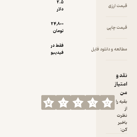
2.۵
دلار
24,800
تومان
فقط در
ود فایل
فیدیبو