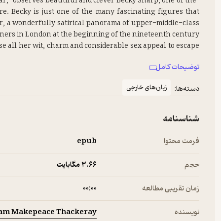
year,” observes beautiful and clever Becky Sharp, one of the
. Becky is just one of the many fascinating figures that
r, a wonderfully satirical panorama of upper-middle-class
e all her wit, charm and considerable sex appeal to escape
to the battlefields of Waterloo, the bewitching Becky works
توضیحات کامل
g her lecherous employer, Sir Pitt, his rich sister, Miss
زبان‌های خارجی
دسته‌ها:
s, Vanity Fair is a richly entertaining comedy that asks the
orld? Which of us has his desire? or, having it, is satisfied?”
شناسنامه
فرمت محتوا
epub
حجم
3.۶۶ مگابایت
زمان تقریبی مطالعه
۰۰:۰۰
iam Makepeace Thackeray
نویسنده