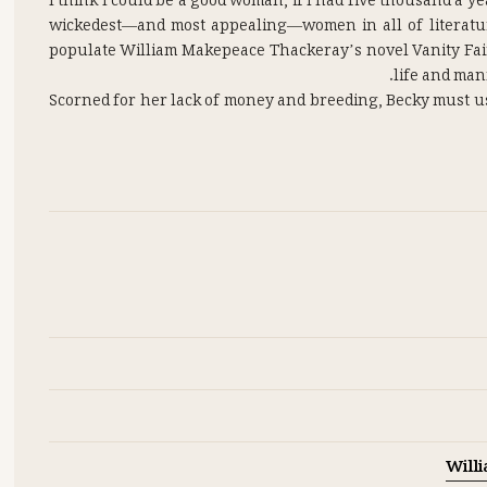
“I think I could be a good woman, if I had five thousand a 
wickedest—and most appealing—women in all of literature
populate William Makepeace Thackeray’s novel Vanity Fai
Scorned for her lack of money and breeding, Becky must us
her drab destiny as a governess. From London’s ballrooms 
her wiles on a gallery of memorable characters, includin
Filled with hilarious dialogue and superb characterization
reader, “Which of us is happy in this w
Will