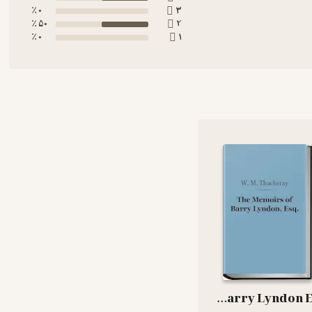
0 ٪
3
50 ٪
2
0 ٪
1
The Memoirs of Barry Lyndon Esq