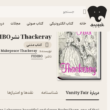
زبان‌های خارجی
فیدیبو
کتاب الکترونیکی
رایگان
خانه
کتاب الکترونیکی
کتاب صوتی
مجلات
درس
ک
Thackeray نشر FIDIBO
کتاب متنی
m Makepeace Thackeray
نویسنده
:
FIDIBO
ناشر
:
دربارۀ Vanity Fair
شناسنامه
نقدها و امتیازها