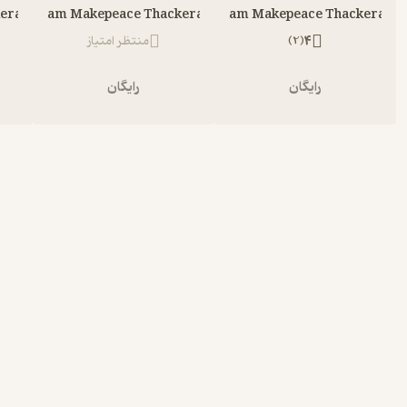
keray
William Makepeace Thackeray
William Makepeace Thackeray
4
(
2
)
منتظر امتیاز
رایگان
رایگان