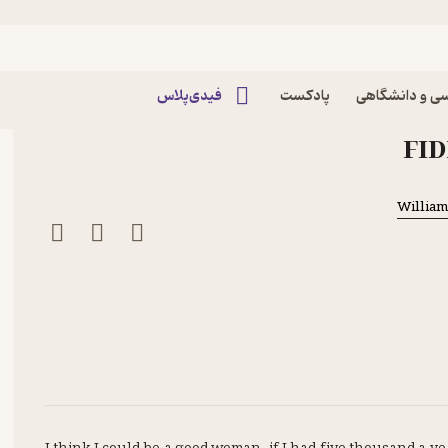
ی و دانشگاهی
پادکست
فیدی‌پلاس
تاب Vanity Fair اثر William Makepeace
Willia