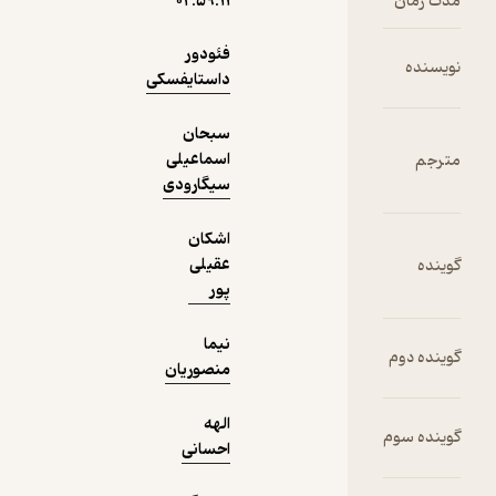
۰۲:۵۹:۱۱
فئودور
داستایفسکی
نمونه
سبحان
اسماعیلی
سیگارودی
اشکان
عقیلی
پور
نیما
منصوریان
الهه
احسانی