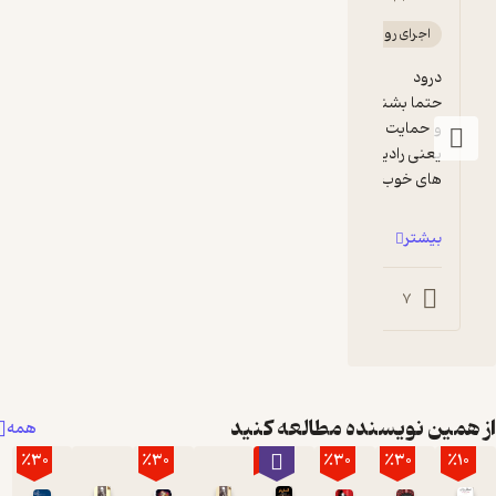
سرگرم‌کننده 🧩
سرگرم‌کننده 🧩
و حمایت کنید از بهترین تولید کننده کتاب صوتی 
نسبت به سایر کتابهای داستایفسکی این ک
یعنی رادیو گوشه که واقعا به طور مرتب داره کتاب 
بیشتر
0
2
0
مطالعه کنید
همه
٪30
٪30
٪70
٪3