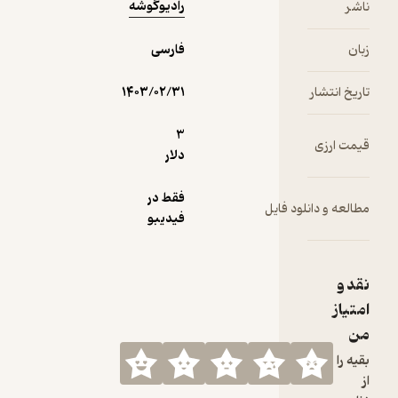
رادیوگوشه
فارسی
۱۴۰۳/۰۲/۳۱
3
دلار
فقط در
یل
فیدیبو