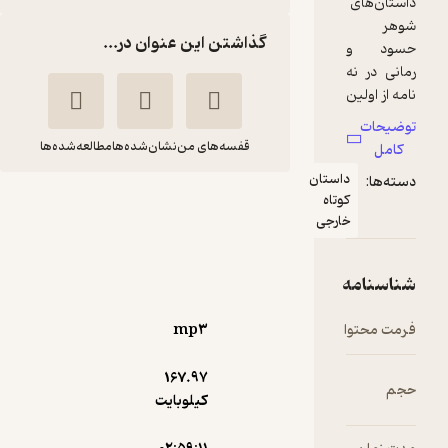
گذاشتن این عنوان در...
قفسه‌های من
نشان‌شده‌ها
مطالعه‌شده‌ها
شوهر حسود و رمانی
در نه نامه
فئودور
اشکان
داستایفسکی
عقیلی پور
رادیوگوشه
mp۳
167.۹۷
سرگرم‌کننده 🧩
(
6
)
4.1
(7)
کیلوبایت
40,800
68,000
٪
40
تومان