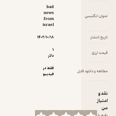
bad
news
سی
from
israel
۱۴۰۲/۱۰/۱۸
1
دلار
فقط در
ود فایل
فیدیبو