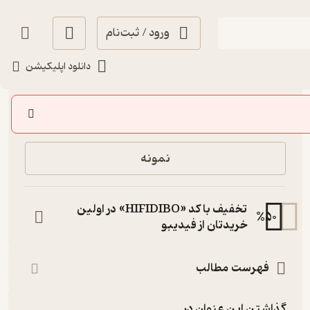
ورود / ثبت‌نام
دانلود اپلیکیشن
40,000
منتظر امتیاز
تومان
خرید
نمونه
تخفیف با کد «HIFIDIBO» در اولین
%
50
خریدتان از فیدیبو
فهرست مطالب
گذاشتن این عنوان در...