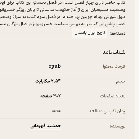
کتاب حاضر دارای چهار فصل است؛ در فصل نخستِ این کتاب برای ایجا
وضعیت مسیحیان ایران از آغاز حکومت ساسانی تا پایان روزگار خسروانوش
طول شورش بهرام چوبین پرداخته‌ام. در فصل سوم کتاب به سراغ وضعیت و 
فصل پایانی این کتاب را به بررسی سیاست خسروپرویز در قبال بزرگان مس
تاریخ ایران باستان
دسته‌ها:
شناسنامه
فرمت محتوا
epub
حجم
2.۵۴ مگابایت
تعداد صفحات
302 صفحه
زمان تقریبی مطالعه
۰۰:۰۰
جمشید قهرمانی
نویسنده