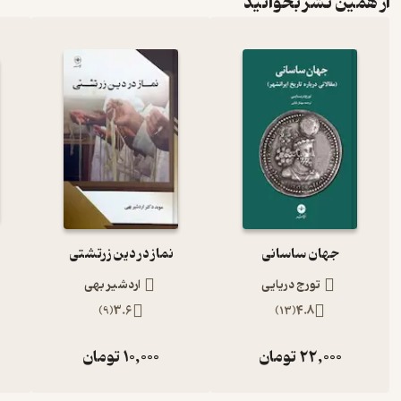
از همین نشر بخوانید
جهان ساسانی
نماز در دین زرتشتی
تورج دریایی
اردشیر بهی
)
9
(
3.6
)
13
(
4.8
22,000
تومان
10,000
تومان