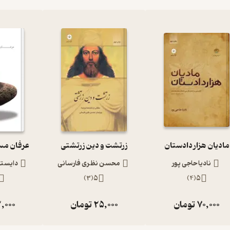
مادیان هزار دادستان
زرتشت و دین زرتشتی
عرفان مس
نادیا حاجی پور
محسن نظری فارسانی
دایستز
)
3
(
5
)
4
(
5
70,000
تومان
25,000
تومان
,000