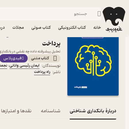
کامپیوتر
فیدیبو
کتاب الکترونیکی
خانه
کتاب الکترونیکی
کتاب صوتی
مجلات
درس
کتاب بانکداری شناختی اثر 
پرداخت
تحلیل پیشرفته داده چه نقشی در بانکداری 
کتاب متنی
فیدی‌پلاس
ایمان رئیسی وانانی
،
نجمه 
نویسندگان
:
راه پرداخت
ناشر
:
دربارۀ بانکداری شناختی
شناسنامه
نقدها و امتیازها