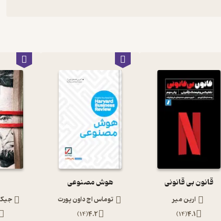
قانون بی قانونی
هوش مصنوعی
ارین میر
توماس اچ داون پورت
جیکو
)
14
(
4.2
)
14
(
4.1