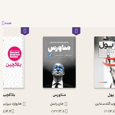
همه
پول
متاورس
بلاکچین
ب گلدستاین
جان راسل
هاروارد بیزنیس 
)
5
(
4.4
)
134
(
3.6
)
21
(
4.1