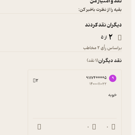
نقد و امتیاز من
بقیه را از نظرت باخبر کن:
دیگران نقد کردند
2
از 5
براساس رأی 2 مخاطب
نقد دیگران
(1 نقد)
91174****5
9
2
۱۴۰۰-۱۱-۲۲
خوبه
0
0