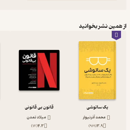
از همین نشر بخوانید
یک ساتوشی
قانون بی قانونی
محمد آذرنیوار
میلاد تمدن
)
12
(
4.3
)
961
(
3.9