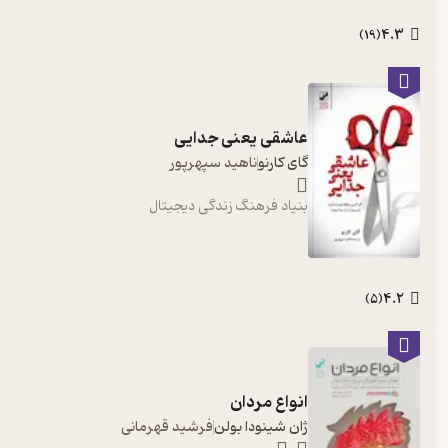
4.3
)
19
(
عاشقی یعنی جدایی
گای کارنو
ناهید سپهرپور
بنیاد فرهنگ زندگی دیجیتال
4.2
)
5
(
انواع مردان
ژان شینودا بولن
فرشید قهرمانی