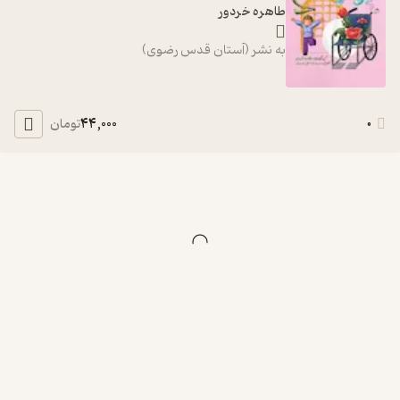
طاهره خردور
به نشر (آستان قدس رضوی)
44,000
0
تومان