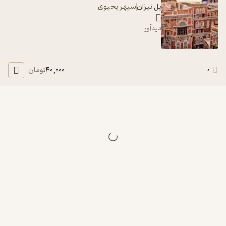
پل نيزان
سپهر یحیوی
دیدآور
40,000
0
تومان